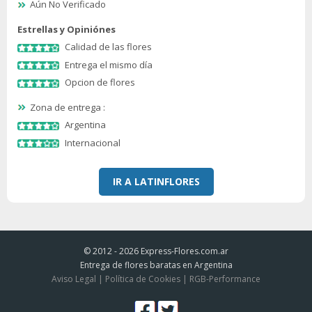
Aún No Verificado
Estrellas y Opiniónes
Calidad de las flores
Entrega el mismo día
Opcion de flores
Zona de entrega :
Argentina
Internacional
IR A LATINFLORES
© 2012 - 2026
Express-Flores.com.ar
Entrega de flores baratas en Argentina
Aviso Legal
|
Política de Cookies
|
RGB-Performance